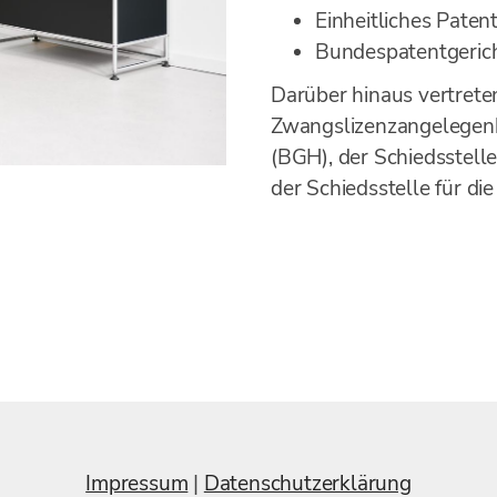
Einheitliches Paten
Bundespatentgeric
Darüber hinaus vertreten
Zwangslizenzangelegenh
(BGH), der Schiedsstell
der Schiedsstelle für 
Impressum
|
Datenschutzerklärung